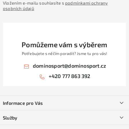
Vložením e-mailu souhlasíte s
podmínkami ochrany
osobních údajů
Pomůžeme vám s výběrem
Potřebujete s něčím poradit? Jsme tu pro vás!
dominosport
@
dominosport.cz
+420 777 863 392
Z
á
Informace pro Vás
p
a
Kontakty
Služby
t
O nás
SKI servis