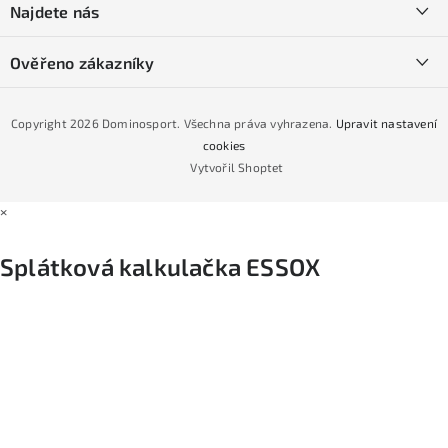
í
Najdete nás
Obchodní podmínky
Půjčovna lyží a SNB
Podmínky GDPR
Ověřeno zákazníky
Naše prodejna
Jak nakoupit na čtvrtiny bez navýšení?
CYKLO Servis
Copyright 2026
Dominosport
. Všechna práva vyhrazena.
Upravit nastavení
Podmínky nákupu na splátky ESSOX
cookies
Vytvořil Shoptet
×
Splátková kalkulačka ESSOX