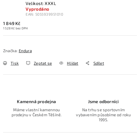
Velikost: XXXL
Vyprodáno
EAN:
5055939951010
1 849 Kč
1 528 Kč bez DPH
Značka:
Endura
Tisk
Zeptat se
Hlídat
Sdílet
Kamenná prodejna
Jsme odborníci
Máme vlastní kamennou
Na trhu se sportovním
prodejnu v Českém Těšíně.
vybavením působíme od roku
1995.