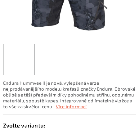
KONTAKTY
ZNAČKY
SKI servis
Půjčovna lyží a SNB
Naše prodejna
CYKLO Servis
Endura Hummvee II je nová, vylepšená verze
nejprodávanějšího modelu kraťasů značky Endura. Obrovské
oblibě se těší především díky pohodlnému střihu, odolnému
materiálu, spoustě kapes, integrované odjímatelné vložce a
to vše za skvělou cenu.
Více informací