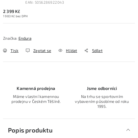
EAN:
5056286922043
2 399 Kč
1 983 Kč bez DPH
Značka:
Endura
Tisk
Zeptat se
Hlídat
Sdílet
Kamenná prodejna
Jsme odborníci
Máme vlastní kamennou
Na trhu se sportovním
prodejnu v Českém Těšíně.
vybavením působíme od roku
1995.
Popis produktu