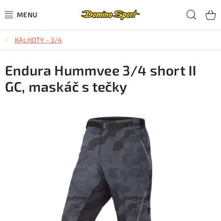
Přejít
Hled
na
obsah
KALHOTY - 3/4
CYKLISTIKA
Endura Hummvee 3/4 short II
SJEZDOVÉ LYŽOVÁNÍ
GC, maskáč s tečky
SKIALPOVÉ LYŽOVÁNÍ
BĚŽECKÉ LYŽOVÁNÍ
OBLEČENÍ A OBUV
BĚHÁNÍ
TIPY NA DÁRKY