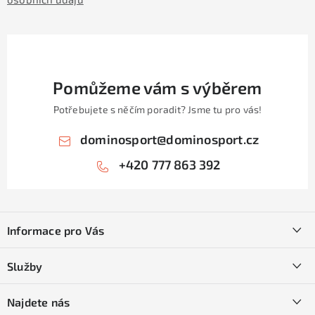
Pomůžeme vám s výběrem
Potřebujete s něčím poradit? Jsme tu pro vás!
dominosport
@
dominosport.cz
+420 777 863 392
Z
á
Informace pro Vás
p
a
Kontakty
Služby
t
O nás
í
SKI servis
Najdete nás
Obchodní podmínky