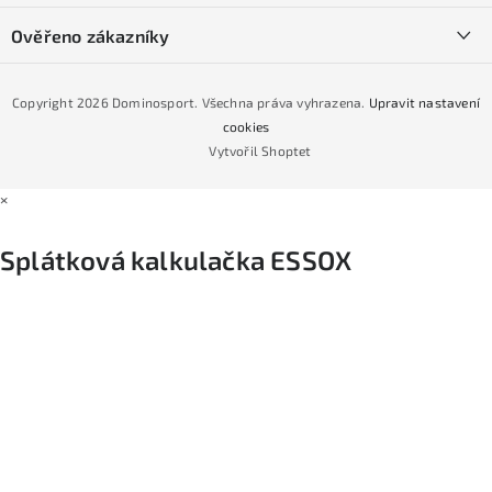
Půjčovna lyží a SNB
Podmínky GDPR
Ověřeno zákazníky
Naše prodejna
Jak nakoupit na čtvrtiny bez navýšení?
CYKLO Servis
Copyright 2026
Dominosport
. Všechna práva vyhrazena.
Upravit nastavení
Podmínky nákupu na splátky ESSOX
cookies
Vytvořil Shoptet
×
Splátková kalkulačka ESSOX