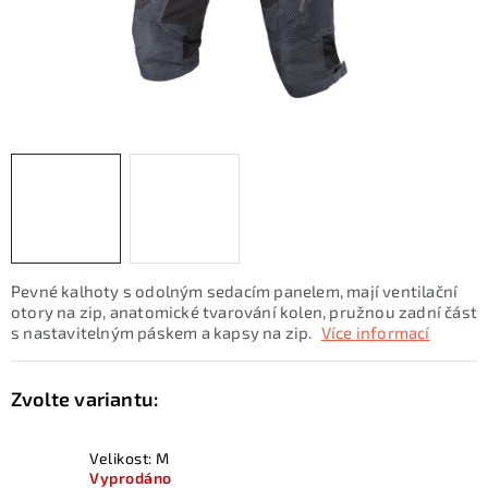
KONTAKTY
ZNAČKY
SKI servis
Půjčovna lyží a SNB
Naše prodejna
CYKLO Servis
Pevné kalhoty s odolným sedacím panelem, mají ventilační
otory na zip, anatomické tvarování kolen, pružnou zadní část
s nastavitelným páskem a kapsy na zip.
Více informací
Velikost: M
Vyprodáno