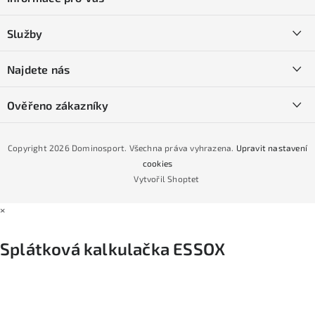
p
a
Kontakty
Služby
t
O nás
í
SKI servis
Najdete nás
Obchodní podmínky
Půjčovna lyží a SNB
Podmínky GDPR
Ověřeno zákazníky
Naše prodejna
Jak nakoupit na čtvrtiny bez navýšení?
CYKLO Servis
Copyright 2026
Dominosport
. Všechna práva vyhrazena.
Upravit nastavení
Podmínky nákupu na splátky ESSOX
cookies
Vytvořil Shoptet
×
Splátková kalkulačka ESSOX