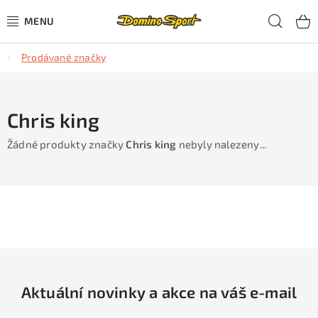
Přejít
Hled
na
obsah
Prodávané značky
CYKLISTIKA
SJEZDOVÉ LYŽOVÁNÍ
Chris king
SKIALPOVÉ LYŽOVÁNÍ
Žádné produkty značky
Chris king
nebyly nalezeny...
BĚŽECKÉ LYŽOVÁNÍ
OBLEČENÍ A OBUV
BĚHÁNÍ
TIPY NA DÁRKY
Aktuální novinky a akce na váš e-mail