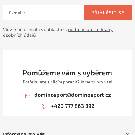
KONTAKTY
E-mail
PŘIHLÁSIT SE
ZNAČKY
Vložením e-mailu souhlasíte s
podmínkami ochrany
SKI servis
Půjčovna lyží a SNB
Naše prodejna
osobních údajů
CYKLO Servis
Pomůžeme vám s výběrem
Potřebujete s něčím poradit? Jsme tu pro vás!
dominosport
@
dominosport.cz
+420 777 863 392
Z
á
Informace pro Vás