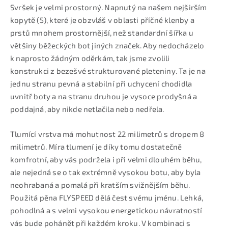
Svršek je velmi prostorný. Napnutý na našem nejširším
kopytě (5), které je obzvláš v oblasti příčné klenby a
prstů mnohem prostornější, než standardní šířka u
většiny běžeckých bot jiných značek. Aby nedocházelo
k naprosto žádným oděrkám, tak jsme zvolili
konstrukci z bezešvé strukturované pleteniny. Ta je na
jednu stranu pevná a stabilní při uchycení chodidla
uvnitř boty a na stranu druhou je vysoce prodyšná a
poddajná, aby nikde netlačila nebo nedřela.
Tlumící vrstva má mohutnost 22 milimetrů s dropem 8
milimetrů. Míra tlumení je díky tomu dostatečně
komfrotní, aby vás podržela i při velmi dlouhém běhu,
ale nejedná se o tak extrémně vysokou botu, aby byla
neohrabaná a pomalá při kratším svižnějším běhu.
Použitá pěna FLYSPEED dělá čest svému jménu. Lehká,
pohodlná a s velmi vysokou energetickou návratností
vás bude pohánět při každém kroku. V kombinaci s