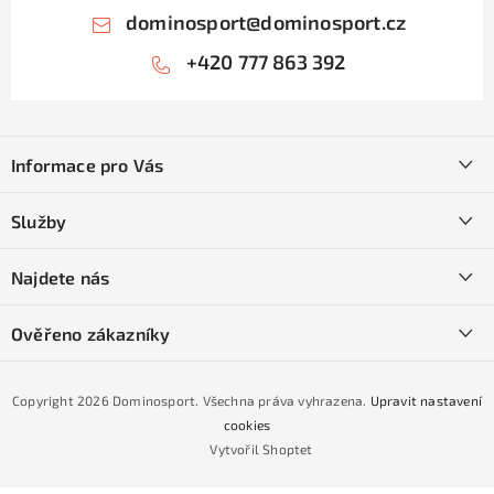
dominosport
@
dominosport.cz
+420 777 863 392
Z
á
Informace pro Vás
p
a
Kontakty
Služby
t
O nás
í
SKI servis
Najdete nás
Obchodní podmínky
Půjčovna lyží a SNB
Podmínky GDPR
Ověřeno zákazníky
Naše prodejna
Jak nakoupit na čtvrtiny bez navýšení?
CYKLO Servis
Copyright 2026
Dominosport
. Všechna práva vyhrazena.
Upravit nastavení
Podmínky nákupu na splátky ESSOX
cookies
Vytvořil Shoptet