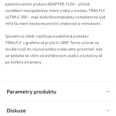
patentovaným prvkem ADAPTER-FLEX - příčné
rozdělení mezipodešve, které znáte z modelu TRAILFLY
ULTRA G 300 - mají dvěstěosmdesátky vzhledem ke své
míře tlumení bezkonkurenční ohebnost a vnímavost.
Spolehlivý záběr zajišťuje osvědčená podešev
TRAILFLY z grafeńové pryže G-GRIP. Tento vzorek se
skvěle hodí do různorodého trailového prostředí, kde
se setkáte se vším od asfaltových úseků a šotoliny až
po kořeny a kameny.
Parametry produktu
Diskuze