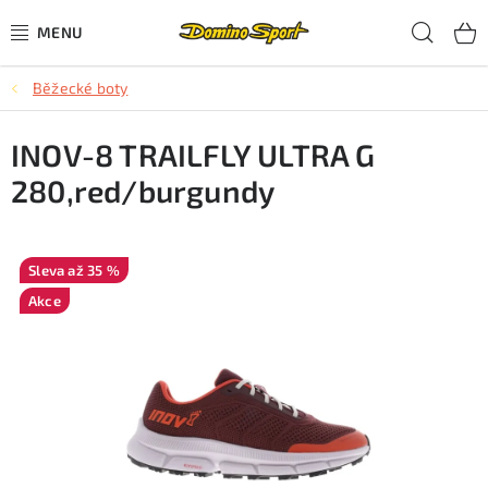
Přejít
Hled
na
obsah
Běžecké boty
CYKLISTIKA
INOV-8 TRAILFLY ULTRA G
SJEZDOVÉ LYŽOVÁNÍ
280,red/burgundy
SKIALPOVÉ LYŽOVÁNÍ
BĚŽECKÉ LYŽOVÁNÍ
až 35 %
Akce
OBLEČENÍ A OBUV
BĚHÁNÍ
TIPY NA DÁRKY