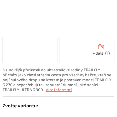
KONTAKTY
ZNAČKY
SKI servis
Půjčovna lyží a SNB
Naše prodejna
CYKLO Servis
+ další (1)
Nejnovější přírůstek do ultratrailové rodiny TRAILFLY
přichází jako zlatá střední cesta pro všechny běžce, kteří se
bojí nulového dropu na kterém je postaven model TRAILFLY
G 270 a nepotřebují tak robustní tlumení, jaké nabízí
TRAILFLY ULTRA G 300.
Více informací