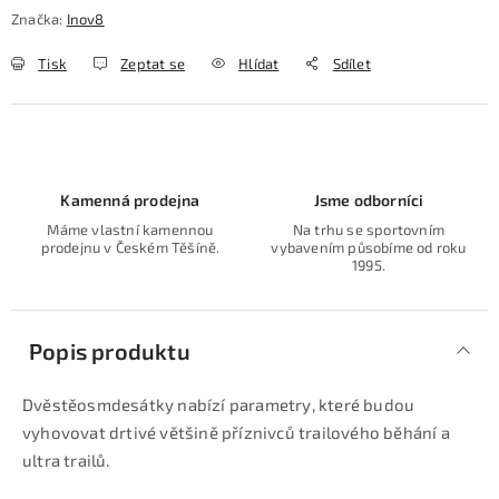
Značka:
Inov8
Tisk
Zeptat se
Hlídat
Sdílet
Kamenná prodejna
Jsme odborníci
Máme vlastní kamennou
Na trhu se sportovním
prodejnu v Českém Těšíně.
vybavením působíme od roku
1995.
Popis produktu
Dvěstěosmdesátky nabízí parametry, které budou
vyhovovat drtivé většině příznivců trailového běhání a
ultra trailů.