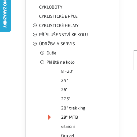
g
r
CYKLOBOTY
o
CYKLISTICKÉ BRÝLE
a
r
CYKLISTICKÉ HELMY
n
i
PŘÍSLUŠENSTVÍ KE KOLU
e
n
ÚDRŽBA A SERVIS
í
Duše
Pláště na kolo
p
8 -20"
a
24"
n
26"
27,5"
e
28" trekking
l
29" MTB
silniční
Gravel