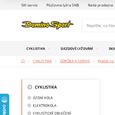
Přejít
SKI servis
Půjčovna lyží a SNB
Naše prodejna
na
obsah
CYKLISTIKA
SJEZDOVÉ LYŽOVÁNÍ
SKI
Domů
CYKLISTIKA
ÚDRŽBA A SERVIS
Pláště na 
P
K
Přeskočit
kategorie
CYKLISTIKA
a
o
JÍZDNÍ KOLA
t
s
ELEKTROKOLA
e
t
CYKLISTICKÉ OBLEČENÍ