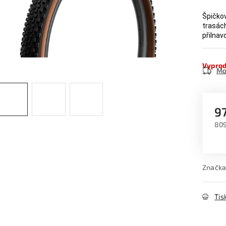
Špičkov
trasác
přilnavo
Vypro
Mo
9
809
Měr
Značka
Tis