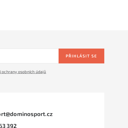
PŘIHLÁSIT SE
 ochrany osobních údajů
rt
@
dominosport.cz
63 392