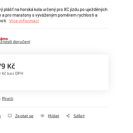
ý plášť na horská kola určený pro XC jízdu po uježděných
h a pro maratony s vyváženým poměrem rychlosti a
Více informací
sti.
dáno
žnosti doručení
79 Kč
 Kč bez DPH
ná cena:
:
Pirelli
k
Zeptat se
Hlídat
Sdílet