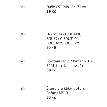
Duše CST 26x1.5/1.75 AV
99 Kč
O-kroužek (BDU4XX,
BDU37YY, BDU31YY,
BDU34YY, BDU38YY)
50 Kč
Bowden řadící Shimano OT-
SP41, černý, cena za 1 m
39 Kč
Šroub pro kliky motoru
Bafang M510
50 Kč