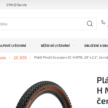
CYKLO Servis
ALPOVÉ LYŽOVÁNÍ
BĚŽECKÉ LYŽOVÁNÍ
OBLEČENÍ A OB
kolo
29" MTB
Plášť Pirelli Scorpion XC H MTB, 29"x 2.2", čer
Pl
H 
če