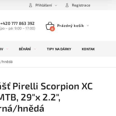
Přihlášení
Registrace
+420 777 863 392
Prázdný košík
(po – pá: 9:00 – 17:00)
NÁKUPNÍ
KOŠÍK
UV
BĚHÁNÍ
TIPY NA DÁRKY
KONTAKTY
ZN
ná/hnědá
ášť Pirelli Scorpion XC
MTB, 29"x 2.2",
rná/hnědá